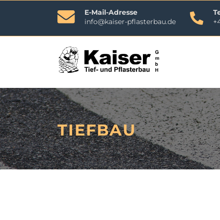
E-Mail-Adresse
T
info@kaiser-pflasterbau.de
+4
Navi
übe
TIEFBAU