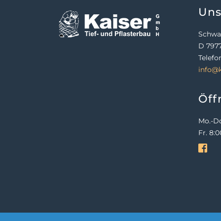
Uns
Schwa
D 7977
Telefo
info@k
Öff
Mo.-Do
Fr. 8: