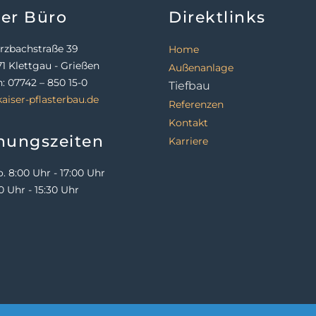
er Büro
Direktlinks
Navigation
rzbachstraße 39
Home
überspringen
1 Klettgau - Grießen
Außenanlage
n: 07742 – 850 15-0
Tiefbau
aiser-pflasterbau.de
Referenzen
Kontakt
nungszeiten
Karriere
. 8:00 Uhr - 17:00 Uhr
00 Uhr - 15:30 Uhr